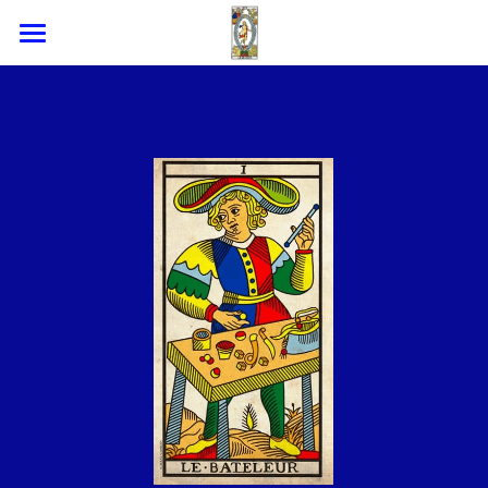
Home
talismani salomonici
arcangeli
rituali angelici
rito di purificazione
Submit
POWERED BY