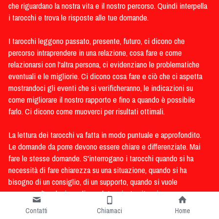
che riguardano la nostra vita e il nostro percorso. Quindi interpella 
i tarocchi e trova le risposte alle tue domande.
I tarocchi leggono passato, presente, futuro, ci dicono che 
percorso intraprendere in una relazione, cosa fare e come 
relazionarsi con l'altra persona, ci evidenziano le problematiche 
eventuali e le migliorie. Ci dicono cosa fare e ciò che ci aspetta 
mostrandoci gli eventi che si verificheranno, le indicazioni su 
come migliorare il nostro rapporto e fino a quando è possibile 
farlo. Ci dicono come muoverci per risultati ottimali.
La lettura dei tarocchi va fatta in modo puntuale e approfondito. 
Le domande da porre devono essere chiare e differenziate. Mai 
fare le stesse domande. S'interrogano i tarocchi quando si ha 
necessità di fare chiarezza su una situazione, quando si ha 
bisogno di un consiglio, di un supporto, quando si vuole 
conoscere l'evoluzione di una determinata situazione.
Contatti
Chiamaci
Home
E' importante rispettare le letture positive o negative ed 