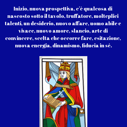
Inizio, nuova prospettiva, c’è qualcosa di 
nascosto sotto il tavolo, truffatore, molteplici 
talenti, un desiderio, nuovo affare, uomo abile e 
vivace, nuovo amore, slancio, arte di 
convincere, scelta che occorre fare, esitazione, 
nuova energia, dinamismo, fiducia in sé.